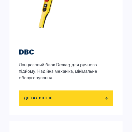
DBC
Ланцюговий блок Demag для ручного
підйому. Надійна механіка, мінімальне
обслуговування.
ДЕТАЛЬНІШЕ
arrow_forward