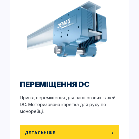
ПЕРЕМІЩЕННЯ DC
Привід переміщення для ланцюгових талей
DC. Моторизована каретка для руху по
монорейці.
ДЕТАЛЬНІШЕ
arrow_forward