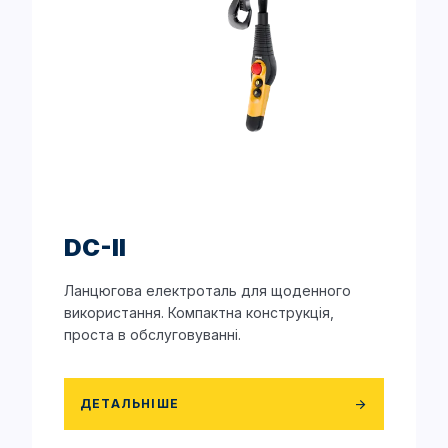
DC-II
Ланцюгова електроталь для щоденного
використання. Компактна конструкція,
проста в обслуговуванні.
ДЕТАЛЬНІШЕ
arrow_forward