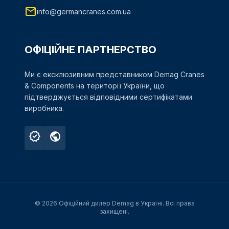
mail
info@germancranes.com.ua
ОФІЦІЙНЕ ПАРТНЕРСТВО
Ми є ексклюзивним представником Demag Cranes
& Components на території України, що
підтверджується відповідними сертифікатами
виробника.
verified
public
© 2026 Офіційний дилер Demag в Україні. Всі права
захищені.